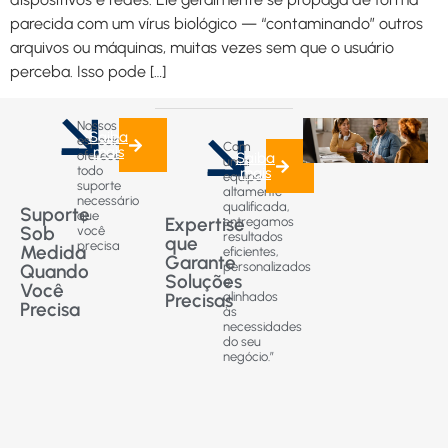
parecida com um vírus biológico — “contaminando” outros
arquivos ou máquinas, muitas vezes sem que o usuário
perceba. Isso pode […]
Nossos
Saiba
especialistas
Com
mais
oferecem
Saiba
uma
todo
mais
equipe
suporte
altamente
necessário
qualificada,
Suporte
que
Expertise
entregamos
Sob
você
resultados
que
precisa
Medida
eficientes,
Garante
personalizados
Quando
Soluções
e
Você
Precisas
alinhados
Precisa
às
necessidades
do seu
negócio.”