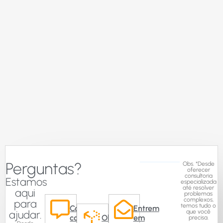
Perguntas?
Obs. *Desde
oferecer
consultoria
Estamos
especializada
até resolver
aqui
problemas
complexos,
para
temos tudo o
Converse
Entrem
ajudar.
que você
com
Obter
em
precisa.